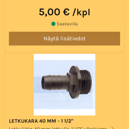
5,00 €
/kpl
Saatavilla
LETKUKARA 40 MM - 1 1/2"
Letkuliitin 40 mm letkulle, 1 1/2" ulkokierre.