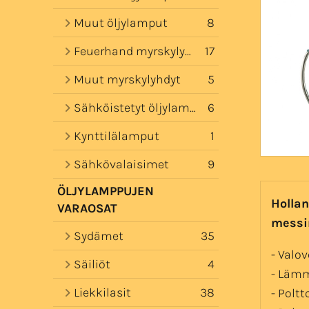
Muut öljylamput
8
Feuerhand myrskylyhdyt
17
Muut myrskylyhdyt
5
Sähköistetyt öljylamput
6
Kynttilälamput
1
Sähkövalaisimet
9
ÖLJYLAMPPUJEN
Hollan
VARAOSAT
messin
Sydämet
35
- Valo
Säiliöt
4
- Läm
Liekkilasit
38
- Poltt