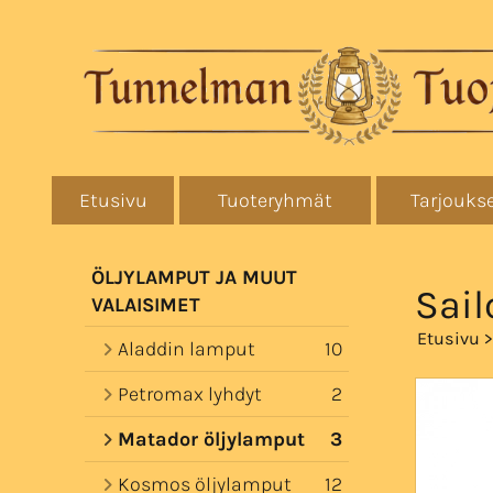
Etusivu
Tuoteryhmät
Tarjouks
ÖLJYLAMPUT JA MUUT
Sail
VALAISIMET
Etusivu
Aladdin lamput
10
Petromax lyhdyt
2
Matador öljylamput
3
Kosmos öljylamput
12