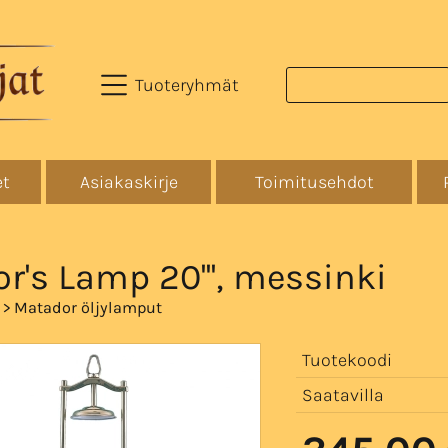
Tuoteryhmät
et
Asiakaskirje
Toimitusehdot
or's Lamp 20''', messinki
>
>
Matador öljylamput
Tuotekoodi
Saatavilla