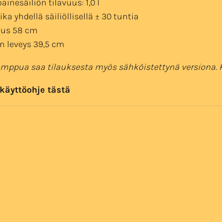
oainesäiliön tilavuus: 1,0 l
ika yhdellä säiliöllisellä ± 30 tuntia
eus 58 cm
in leveys 39,5 cm
amppua saa tilauksesta myös sähköistettynä versiona. 
 käyttöohje
tästä