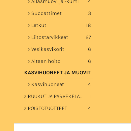
Allasmuovi ja -kumi
4
Suodattimet
3
Letkut
18
Liitostarvikkeet
27
Vesikasvikorit
6
Altaan hoito
6
KASVIHUONEET JA MUOVIT
Kasvihuoneet
4
RUUKUT JA PARVEKELAATIKOT
1
POISTOTUOTTEET
4