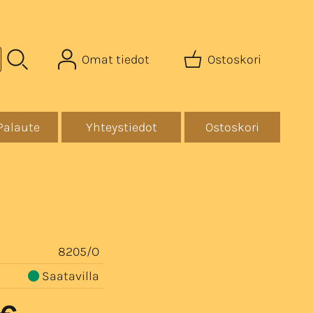
Omat tiedot
Ostoskori
Palaute
Yhteystiedot
Ostoskori
8205/O
Saatavilla