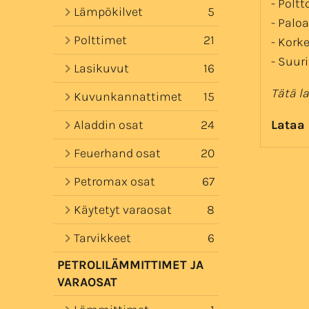
- Poltt
Lämpökilvet
5
- Paloa
Polttimet
21
- Kork
- Suur
Lasikuvut
16
Tätä l
Kuvunkannattimet
15
Aladdin osat
24
Lataa
Feuerhand osat
20
Petromax osat
67
Käytetyt varaosat
8
Tarvikkeet
6
PETROLILÄMMITTIMET JA
VARAOSAT