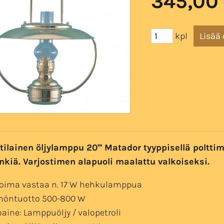
345,00
kpl
tilainen öljylamppu 20''' Matador tyyppisellä polttim
kiä. Varjostimen alapuoli maalattu valkoiseksi.
voima vastaa n. 17 W hehkulamppua
möntuotto 500-800 W
oaine: Lamppuöljy / valopetroli