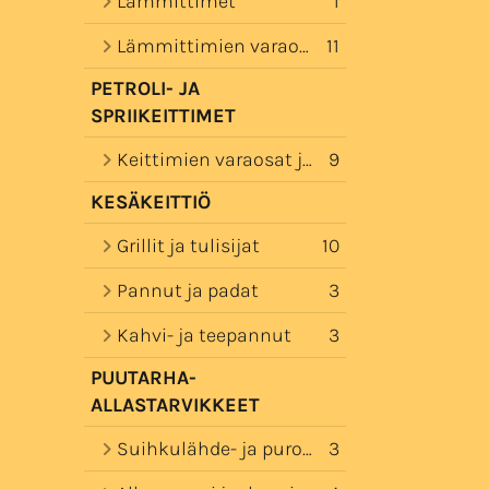
Lämmittimet
1
Lämmittimien varaosat
11
PETROLI- JA
SPRIIKEITTIMET
Keittimien varaosat ja varusteet
9
KESÄKEITTIÖ
Grillit ja tulisijat
10
Pannut ja padat
3
Kahvi- ja teepannut
3
PUUTARHA-
ALLASTARVIKKEET
Suihkulähde- ja puropumput
3