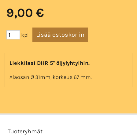
9,00 €
kpl
Liekkilasi DHR 5'' öljylyhtyihin.
Alaosan Ø 31mm, korkeus 67 mm.
Tuoteryhmät